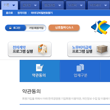
이콘
김반장
웹김반장
비즈씨
비즈페이
주메뉴바로가기(엔터)
하단FNB(엔터)
상호협력 Q & A
약관동의
회원가입을 위해서 아래 한국경영원 기업회원 이용약관, 개인정보 수집 및 이용에 