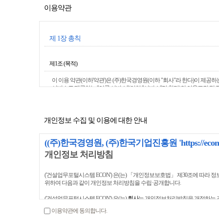
이용약관
제 1장 총칙
제1조 (목적)
이 이용 약관(이하'약관')은 (주)한국경영원(이하 "회사"라 한다)이 
서비스로 제공하는 "이콘 서비스"(이하 "서비스"라 한다)의 이용조건 및
제2조 (약관의 효력 및 변경)
개인정보 수집 및 이용에 대한 안내
1. 약관은 이용자에게 공시함으로서 효력을 발생합니다.
2. '회사'는 사정변경의 경우와 영업상 중요사유가 있을 때 관계법령에 
((주)한국경영원, (주)한국기업진흥원 'https://ec
을 발생합니다.
개인정보 처리방침
제3조 (약관의 공시 및 준용)
('건설업무포털시스템 ECON') 은(는) 「개인정보보호법」 제30조에 따
1. 이 약관의 내용은 "이콘 사이트"(http://www.econ.co.kr, 이하
위하여 다음과 같이 개인정보 처리방침을 수립·공개합니다.
다.
2. 이용자의 이용조건에 중대한 영향을 미치는 사항에 대해서 '회사'는
('건설업무포털시스템 ECON') 은(는)
회사
는 개인정보처리방침을 개정하는 경
효합니다.
이용약관에 동의합니다.