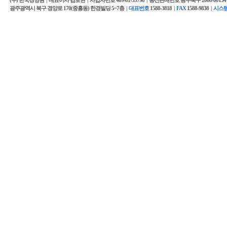
(주) 한국경영원 |
대표이사 김보현 |
사업자번호 409-81-33798 |
통신판매번호 광주북구 2008-00134 
광주광역시 북구 경양로 170(중흥동) 한경빌딩 5~7층 |
대표번호
1588-3818 |
FAX
1588-9838 |
시스템