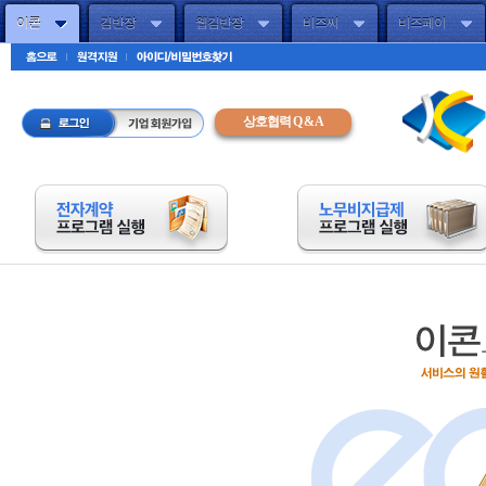
이콘
김반장
웹김반장
비즈씨
비즈페이
주메뉴바로가기(엔터)
하단FNB(엔터)
상호협력 Q & A