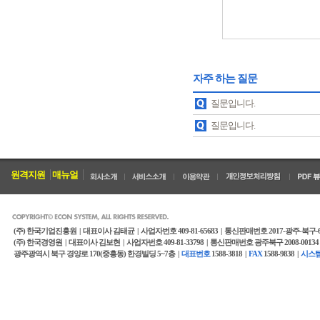
자주 하는 질문
질문입니다.
질문입니다.
원격지원
매뉴얼
(주) 한국기업진흥원 |
대표이사 김태균 |
사업자번호 409-81-65683 |
통신판매번호 2017-광주-북구-
(주) 한국경영원 |
대표이사 김보현 |
사업자번호 409-81-33798 |
통신판매번호 광주북구 2008-00134 
광주광역시 북구 경양로 170(중흥동) 한경빌딩 5~7층 |
대표번호
1588-3818 |
FAX
1588-9838 |
시스템