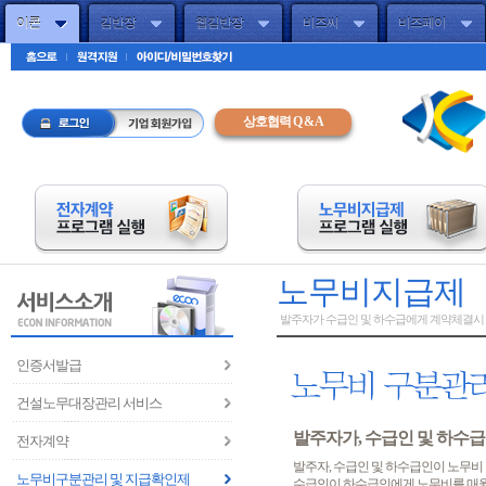
이콘
김반장
웹김반장
비즈씨
비즈페이
주메뉴바로가기(엔터)
하단FNB(엔터)
상호협력 Q & A
노무비지급제
발주자가 수급인 및 하수급에게 계약체결시 
인증서발급
건설노무대장관리 서비스
발주자가, 수급인 및 하수
전자계약
발주자, 수급인 및 하수급인이 노무비
노무비구분관리 및 지급확인제
수급인이 하수급인에게 노무비를 매